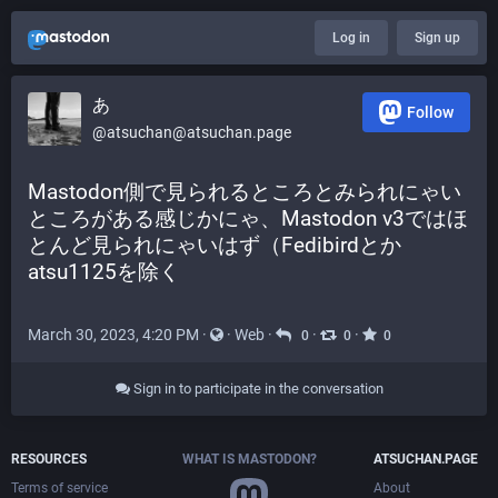
Log in
Sign up
あ
Follow
@atsuchan@atsuchan.page
Mastodon側で見られるところとみられにゃい
ところがある感じかにゃ、Mastodon v3ではほ
とんど見られにゃいはず（Fedibirdとか
atsu1125を除く
March 30, 2023, 4:20 PM
·
·
Web
·
·
·
0
0
0
Sign in to participate in the conversation
RESOURCES
WHAT IS MASTODON?
ATSUCHAN.PAGE
Terms of service
About