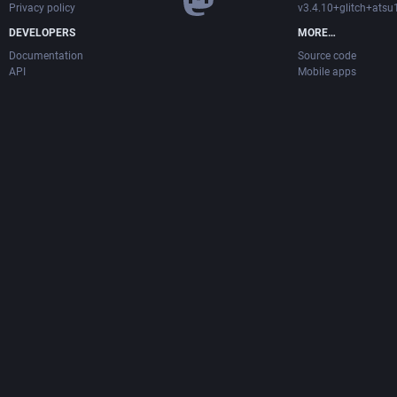
Privacy policy
v3.4.10+glitch+ats
DEVELOPERS
MORE…
Documentation
Source code
API
Mobile apps