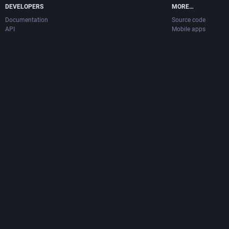
DEVELOPERS
MORE…
Documentation
Source code
API
Mobile apps