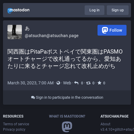
Log in
Sign up
あ
Follow
@atsuchan@atsuchan.page
関西圏はPitaPaポストペイで関東圏はPASMO
オートチャージで改札通ってるから、愛知あ
たりに来るとチャージ忘れて改札止めがち
March 30, 2023, 7:00 AM
·
·
Web
·
·
·
0
0
0
Sign in to participate in the conversation
RESOURCES
WHAT IS MASTODON?
ATSUCHAN.PAGE
Terms of service
About
Privacy policy
v3.4.10+glitch+ats