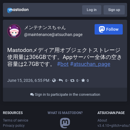
Log in
Sign up
メンテナンスちゃん
Follow
@maintenance@atsuchan.page
Mastodonメディア用オブジェクトストレージ
使用量は306GBです。Appサーバー全体の空き
容量は2.7GBです。 
#
bot
#
atsuchan_page
June 15, 2026, 6:55 PM
·
·
·
·
0
0
0
Sign in to participate in the conversation
RESOURCES
WHAT IS MASTODON?
ATSUCHAN.PAGE
Terms of service
About
Privacy policy
v3.4.10+glitch+ats