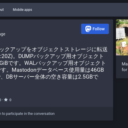
ut
Mobile apps
Follow
age
のバックアップをオブジェクトストレージに転送
5:25:20Z)。DUMPバックアップ用オブジェクト
2GiBです。WALバックアップ用オブジェクト
Ma
。Mastodonデータベース使用量は46GB
for
Bで、DBサーバー全体の空き容量は2.5GBで
·
0
0
n to participate in the conversation