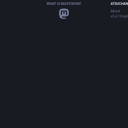
WHAT IS MASTODON?
ATSUCHAN
About
v3.4.10+gl