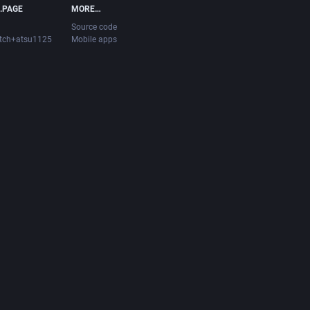
.PAGE
MORE…
Source code
itch+atsu1125
Mobile apps