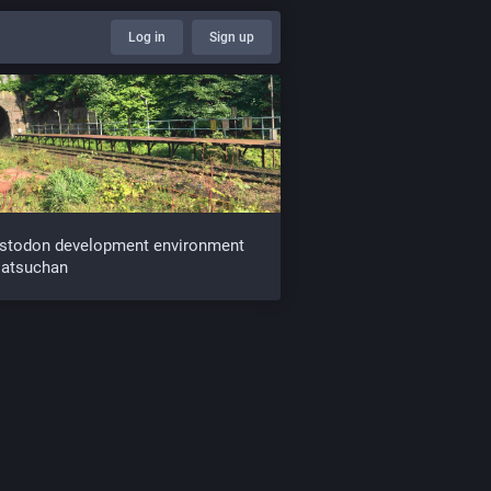
Log in
Sign up
stodon development environment
 atsuchan