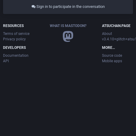
Sign in to participate in the conversation
RESOURCES
WHAT IS MASTODON?
ATSUCHAN.PAGE
Terms of service
About
Privacy policy
v3.4.10+glitch+ats
DEVELOPERS
MORE…
Documentation
Source code
API
Mobile apps