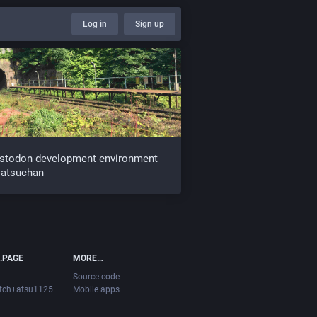
Log in
Sign up
stodon development environment
 atsuchan
.PAGE
MORE…
Source code
itch+atsu1125
Mobile apps