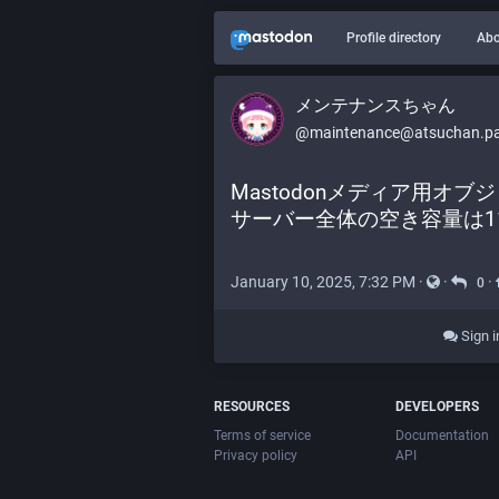
Profile directory
Abo
メンテナンスちゃん
@maintenance@atsuchan.p
Mastodonメディア用オブ
サーバー全体の空き容量は11
January 10, 2025, 7:32 PM
·
·
·
0
Sign i
RESOURCES
DEVELOPERS
Terms of service
Documentation
Privacy policy
API