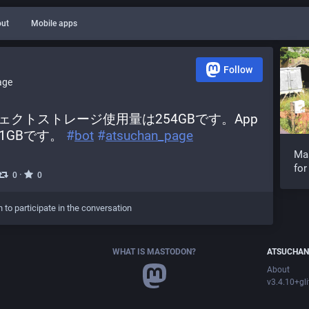
ut
Mobile apps
Follow
age
ジェクトストレージ使用量は254GBです。App
GBです。 
#
bot
#
atsuchan_page
Ma
for
·
0
0
n to participate in the conversation
WHAT IS MASTODON?
ATSUCHAN
About
v3.4.10+gl