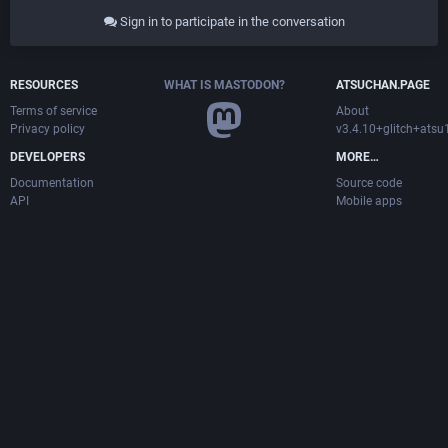
Sign in to participate in the conversation
RESOURCES
WHAT IS MASTODON?
ATSUCHAN.PAGE
Terms of service
About
Privacy policy
v3.4.10+glitch+ats
DEVELOPERS
MORE…
Documentation
Source code
API
Mobile apps