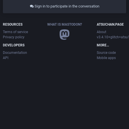
Sign in to participate in the conversation
RESOURCES
WHAT IS MASTODON?
ATSUCHAN.PAGE
Terms of service
About
Privacy policy
v3.4.10+glitch+ats
DEVELOPERS
MORE…
Documentation
Source code
API
Mobile apps