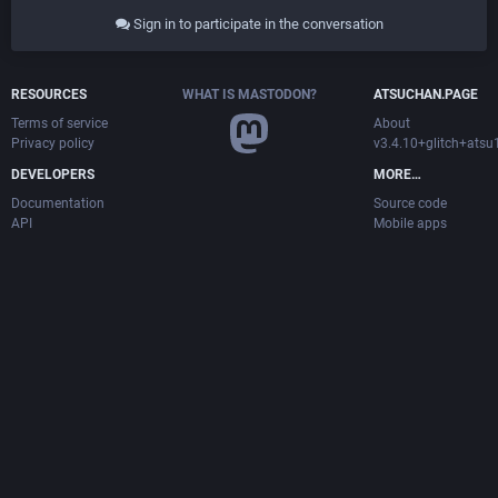
Sign in to participate in the conversation
RESOURCES
WHAT IS MASTODON?
ATSUCHAN.PAGE
Terms of service
About
Privacy policy
v3.4.10+glitch+ats
DEVELOPERS
MORE…
Documentation
Source code
API
Mobile apps