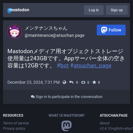
Log in
Sign up
メンテナンスちゃん
Follow
@maintenance@atsuchan.page
Mastodonメディア用オブジェクトストレージ
使用量は243GBです。Appサーバー全体の空き
容量は12GBです。 
#
bot
#
atsuchan_page
December 23, 2024, 7:31 PM
·
·
·
·
0
0
0
Sign in to participate in the conversation
RESOURCES
WHAT IS MASTODON?
ATSUCHAN.PAGE
Terms of service
About
Privacy policy
v3.4.10+glitch+ats