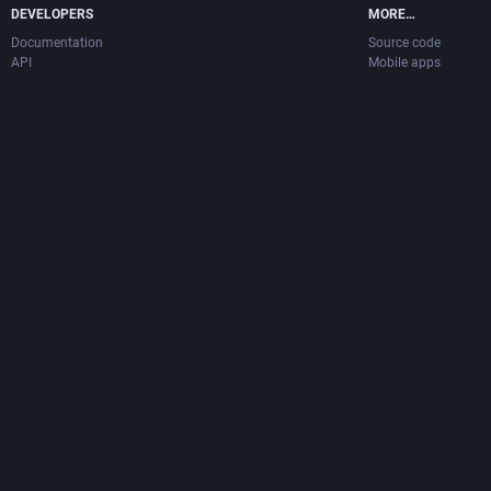
DEVELOPERS
MORE…
Documentation
Source code
API
Mobile apps